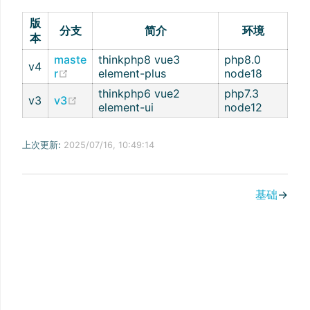
版
分支
简介
环境
本
maste
thinkphp8 vue3
php8.0
v4
(opens new window)
r
element-plus
node18
thinkphp6 vue2
php7.3
(opens new window)
v3
v3
element-ui
node12
上次更新:
2025/07/16, 10:49:14
基础
→